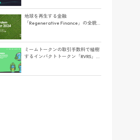
地球を再生する金融
「Regenerative Finance」の全貌に
迫る。業界最新レポート「ReFi
Ecosystem Report 2024」を発行
ミームトークンの取引手数料で植樹
するインパクトトークン「RVRS」と
は？