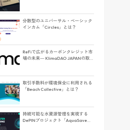
分散型のユニバーサル・ベーシック
インカム「Circles」とは？
ReFiで広がるカーボンクレジット市
場の未来― KlimaDAO JAPANの取り
組みと展望【インタビュー】
取引手数料が環境保全に利用される
「Beach Collective」とは？
持続可能な水資源管理を実現する
DePINプロジェクト「AquaSave」
とは？