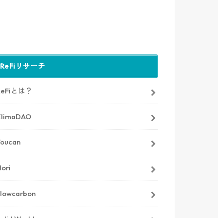
ReFiリサーチ
ReFiとは？
KlimaDAO
Toucan
ori
Flowcarbon