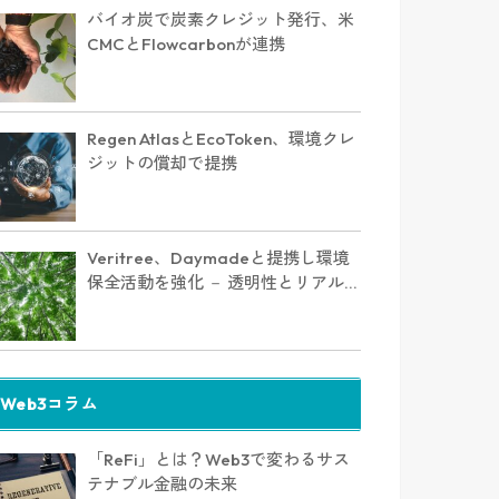
バイオ炭で炭素クレジット発行、米
CMCとFlowcarbonが連携
Regen AtlasとEcoToken、環境クレ
ジットの償却で提携
Veritree、Daymadeと提携し環境
保全活動を強化 － 透明性とリアルタ
イム追跡で新たな価値を創出
Web3コラム
「ReFi」とは？Web3で変わるサス
テナブル金融の未来