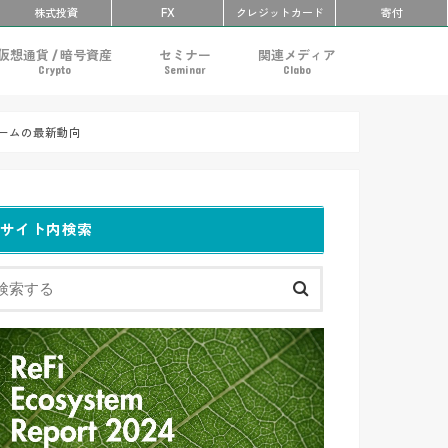
株式投資
FX
クレ
ジット
カ
ード
寄付
仮想通貨 / 暗号資産
セミナー
関連メディア
Crypto
Seminar
Clabo
ックチェーン
仮想通貨の一覧・まとめ
暗号資産取引所の一覧
暗号資産取引所の比較
東京
名古屋
大阪
福岡
その他
過去のセミナー
フォームの最新動向
サイト内検索