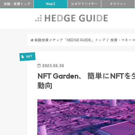
金融・投資
トップ
Web3
ロボアド
バイザー
クラ
ファン
金融投資メディア「HEDGE GUIDE」トップ
投資・マネー
NFT
2023.05.30
NFT Garden、 簡単に
動向