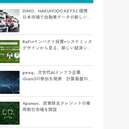
DIMO、HAKUHODO KEY3と提携
日本市場で自動車データの新しい未
来を築く
ReFi×インパクト投資×システミック
デザインから見る、新しい経済シス
テムと金融の未来（HEDGE GUIDE /
IDEAS FOR GOOD Business Design
Lab）
peaq、次世代AIインフラ企業
iGam3の参加を発表 計算基盤の分
散化で新たな経済圏へ
Xpansiv、炭素除去クレジットの専
用取引市場を開設