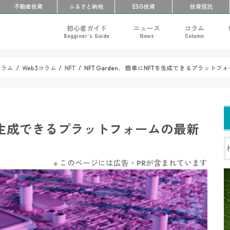
不動産投資
ふるさと
納税
ESG投資
投資信託
初心者ガイド
ニュース
コラム
Begginer’s Guide
News
Column
仮想通貨とは？
投資を始める前の基礎知識
仮想通貨取引所の選び方
ブロックチェーンとは？
ビットコインとは？
イーサリアムとは？
メタマスク（MetaMask）とは
NFTとは？
DeFiとは？
Web3とは？
Web3
NFT
DeFi
ReFi
メタバース
DAO
暗号資産・ブロ
NFT
DeFi
メタバース
コラム
Web3コラム
NFT
NFT Garden、 簡単にNFTを生成できるプラット
NFTを生成できるプラットフォームの最新
※ このページには広告・PRが含まれています