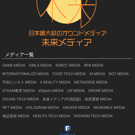
メディア一覧
GAME MEDIA
GIRLS MEDIA
ROBOT MEDIA
RPA MEDIA
INTERNATIONALIZE MEDIA
FOOD TECH MEDIA
AI MEDIA
BOT MEDIA
宇宙ビジネス MEDIA
X REALITY MEDIA
METAVERSE MEDIA
STEAM教育 MEDIA
eSports MEDIA
UX MEDIA
DRONE MEDIA
SOUND TECH MEDIA
未来メディア(中国語版)
仮想通貨 MEDIA
NFT MEDIA
HOLOGRAM MEDIA
HACKER MEDIA
WEARABLE MEDIA
検証技術 MEDIA
HEALTH TECH MEDIA
FASHION TECH MEDIA