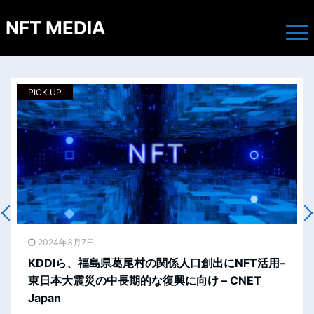
Menu
NFT MEDIA
PICK UP
P
2024年2月29日
–
LINE NEXTが運営する「DOSI」にて、
LOOTaDOGが限定NFTの販売を行うことを報告し
ます。 – PRTIMES