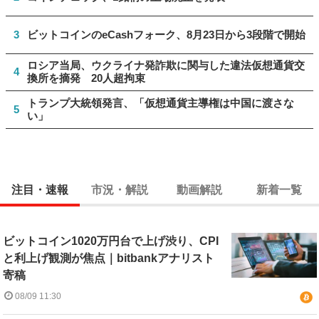
3
ビットコインのeCashフォーク、8月23日から3段階で開始
ロシア当局、ウクライナ発詐欺に関与した違法仮想通貨交
4
換所を摘発 20人超拘束
トランプ大統領発言、「仮想通貨主導権は中国に渡さな
5
い」
注目・速報
市況・解説
動画解説
新着一覧
ビットコイン1020万円台で上げ渋り、CPI
と利上げ観測が焦点｜bitbankアナリスト
寄稿
08/09 11:30