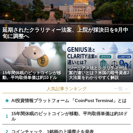
延期されたクラリティー法案、上院が採決日を9月中
旬に調整へ
ジーニアス法とクラリティー法
15年間休眠のビットコインが移
案の違いとは？米国の暗号資産2
動、平均取得単価は約10ドル
大法案をわかりやすく解説
人気記事ランキング
一覧 ＞
★
AI投資情報プラットフォーム 「CoinPost Terminal」とは
15年間休眠のビットコインが移動、平均取得単価は約10ド
1
ル
2
コインチェック、1銘柄の上場廃止を発表