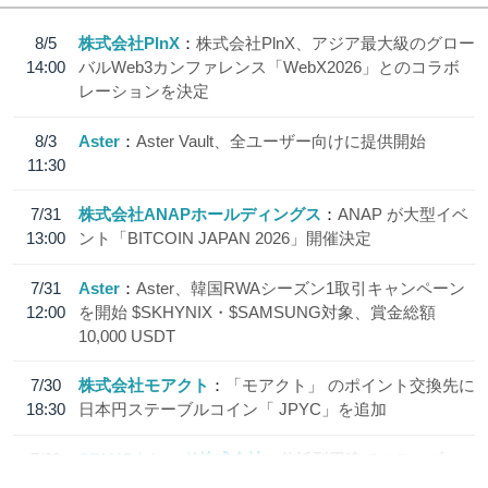
8/5
株式会社PlnX
株式会社PlnX、アジア最大級のグロー
14:00
バルWeb3カンファレンス「WebX2026」とのコラボ
レーションを決定
8/3
Aster
Aster Vault、全ユーザー向けに提供開始
11:30
7/31
株式会社ANAPホールディングス
ANAP が大型イベ
13:00
ント「BITCOIN JAPAN 2026」開催決定
7/31
Aster
Aster、韓国RWAシーズン1取引キャンペーン
12:00
を開始 $SKHYNIX・$SAMSUNG対象、賞金総額
10,000 USDT
7/30
株式会社モアクト
「モアクト」 のポイント交換先に
18:30
日本円ステーブルコイン「 JPYC」を追加
7/29
SBI VCトレード株式会社
信託型円建てステーブル
19:30
コイン「JPYSC」徹底解説セミナーを開催