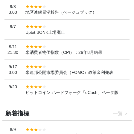
9/3
3:00
地区連銀景況報告（ベージュブック）
9/7
Upbit:BONK上場廃止
9/11
21:30
米消費者物価指数（CPI）：26年8月結果
9/17
3:00
米連邦公開市場委員会（FOMC）政策金利発表
9/20
ビットコイン:ハードフォーク「eCash」ベータ版
新着指標
一覧
8/9