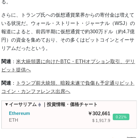
る。
さらに、トランプ氏への仮想通貨業界からの寄付金は増えて
いる状況だ。ウォール・ストリート・ジャーナル（WSJ）の
報道によると、前四半期に仮想通貨で約300万ドル（約4.7億
円）の資金を集めており、その多くはビットコインとイーサ
リアムだったという。
関連
：
米大統領選に向けたBTC・ETHオプション取引、デリ
ビット提供へ
関連
：
トランプ前大統領、暗殺未遂で負傷も予定通りビット
コイン・カンファレンス出席へ
▼イーサリアム
｜投資情報・価格チャート
Ethereum
302,661
0.21
ETH
＄1,917.9