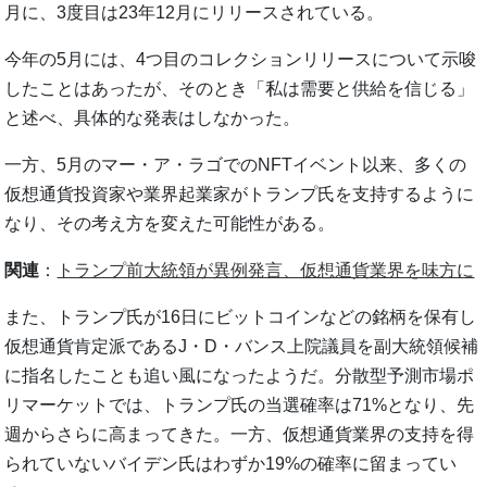
月に、3度目は23年12月にリリースされている。
今年の5月には、4つ目のコレクションリリースについて示唆
したことはあったが、そのとき「私は需要と供給を信じる」
と述べ、具体的な発表はしなかった。
一方、5月のマー・ア・ラゴでのNFTイベント以来、多くの
仮想通貨投資家や業界起業家がトランプ氏を支持するように
なり、その考え方を変えた可能性がある。
関連
：
トランプ前大統領が異例発言、仮想通貨業界を味方に
また、トランプ氏が16日にビットコインなどの銘柄を保有し
仮想通貨肯定派であるJ・D・バンス上院議員を副大統領候補
に指名したことも追い風になったようだ。分散型予測市場ポ
リマーケットでは、トランプ氏の当選確率は71%となり、先
週からさらに高まってきた。一方、仮想通貨業界の支持を得
られていないバイデン氏はわずか19%の確率に留まってい