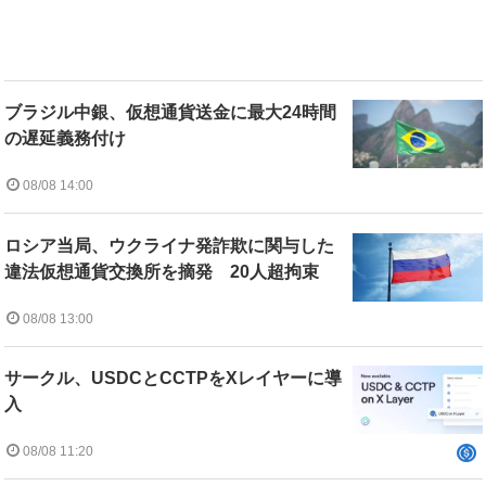
ブラジル中銀、仮想通貨送金に最大24時間
の遅延義務付け
08/08 14:00
ロシア当局、ウクライナ発詐欺に関与した
違法仮想通貨交換所を摘発 20人超拘束
08/08 13:00
サークル、USDCとCCTPをXレイヤーに導
入
08/08 11:20