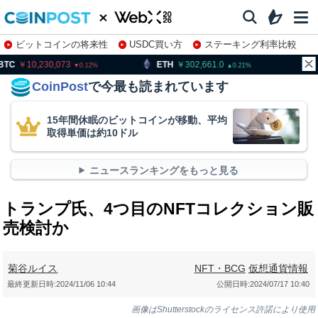
ビットコインの将来性
USDC買い方
ステーキング利率比較
株特集・関連銘柄
0,230,073
ETH
302,661.0
XRP
1
0.12
0.21
CoinPost
で今最も読まれています
15年間休眠のビットコインが移動、平均
取得単価は約10ドル
ニュースランキングをもっと見る
トランプ氏、4つ目のNFTコレクション販
売検討か
菊谷ルイス
NFT・BCG
仮想通貨情報
最終更新日時:
2024/11/06 10:44
公開日時:
2024/07/17 10:40
画像はShutterstockのライセンス許諾により使用