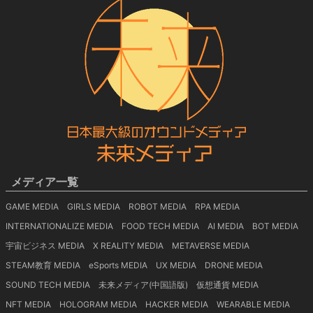
メディア一覧
GAME MEDIA
GIRLS MEDIA
ROBOT MEDIA
RPA MEDIA
INTERNATIONALIZE MEDIA
FOOD TECH MEDIA
AI MEDIA
BOT MEDIA
宇宙ビジネス MEDIA
X REALITY MEDIA
METAVERSE MEDIA
STEAM教育 MEDIA
eSports MEDIA
UX MEDIA
DRONE MEDIA
SOUND TECH MEDIA
未来メディア(中国語版)
仮想通貨 MEDIA
NFT MEDIA
HOLOGRAM MEDIA
HACKER MEDIA
WEARABLE MEDIA