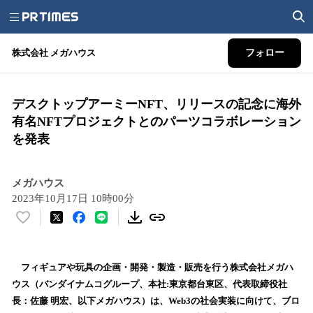
株式会社 メガハウス
フォロー
デスクトップアーミーNFT、リリースの記念に海外
有名NFTプロジェクトとのパーツコラボレーション
を発表
メガハウス
2023年10月17日 10時00分
い
い
ね
！
フィギュアや玩具の企画・開発・製造・販売を行う株式会社メガハ
数
ウス（バンダイナムコグループ、本社:東京都台東区、代表取締役社
を
長：佐藤 明宏、以下メガハウス）は、Web3の社会実装に向けて、ブロ
読