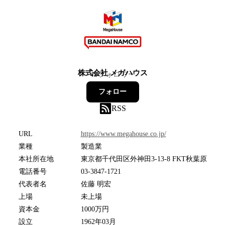
株式会社 メガハウス
45
フォロワー
フォロー
RSS
URL
https://www.megahouse.co.jp/
業種
製造業
本社所在地
東京都千代田区外神田3-13-8 FKT秋葉原
電話番号
03-3847-1721
代表者名
佐藤 明宏
上場
未上場
資本金
1000万円
設立
1962年03月