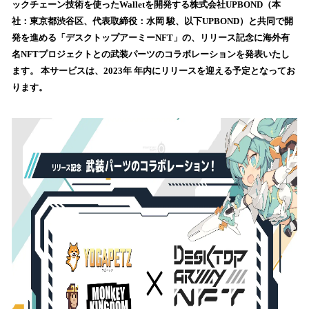
ックチェーン技術を使ったWalletを開発する株式会社UPBOND（本
み
社：東京都渋谷区、代表取締役：水岡 駿、以下UPBOND）と共同で開
込
発を進める「デスクトップアーミーNFT」の、リリース記念に海外有
み
名NFTプロジェクトとの武装パーツのコラボレーションを発表いたし
中
で
ます。 本サービスは、2023年 年内にリリースを迎える予定となってお
す
ります。