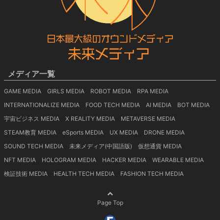
メディア一覧
GAME MEDIA
GIRLS MEDIA
ROBOT MEDIA
RPA MEDIA
INTERNATIONALIZE MEDIA
FOOD TECH MEDIA
AI MEDIA
BOT MEDIA
宇宙ビジネス MEDIA
X REALITY MEDIA
METAVERSE MEDIA
STEAM教育 MEDIA
eSports MEDIA
UX MEDIA
DRONE MEDIA
SOUND TECH MEDIA
未来メディア(中国語版)
仮想通貨 MEDIA
NFT MEDIA
HOLOGRAM MEDIA
HACKER MEDIA
WEARABLE MEDIA
検証技術 MEDIA
HEALTH TECH MEDIA
FASHION TECH MEDIA
Page Top