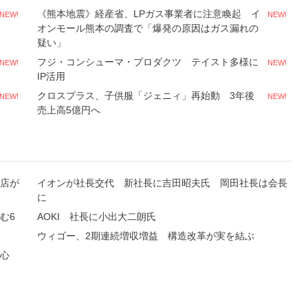
《熊本地震》経産省、LPガス事業者に注意喚起 イ
NEW!
NEW!
オンモール熊本の調査で「爆発の原因はガス漏れの
疑い」
フジ・コンシューマ・プロダクツ テイスト多様に
NEW!
NEW!
IP活用
クロスプラス、子供服「ジェニィ」再始動 3年後
NEW!
NEW!
売上高5億円へ
店が
イオンが社長交代 新社長に吉田昭夫氏 岡田社長は会長
に
む6
AOKI 社長に小出大二朗氏
ウィゴー、2期連続増収増益 構造改革が実を結ぶ
中心