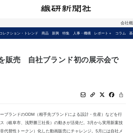
会社
コレクション・トレンド
商品
新興
特集
人事・機構
レポート＋
コラム
基
画を販売 自社ブランド初の展示会で
ーブランドのODM（相手先ブランドによる設計・生産）などを行
ス（岐阜市、浅野勝三社長）の動きが活発だ。3月から実用新案技
（非代替性トークン）化した動画販売にチャレンジ。5月には自社メ