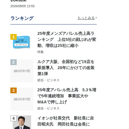
2026/08/05 13:55
ランキング
もっとみる
25年度メンズアパレル売上高ラ
1
ンキング 上位5社の顔ぶれが変
動、増収は25社に縮小
特集
ルクア大阪、全国初など19店を
2
新規導入 28年にかけての改装
第1弾
総合・ビジネス
25年度アパレル売上高 5.3％増
3
で5年連続増加 事業拡大や
M&Aで押し上げ
総合・ビジネス
イオンが社長交代 新社長に吉
4
田昭夫氏 岡田社長は会長に