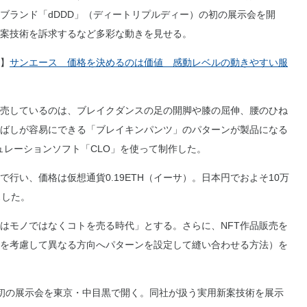
ブランド「dDDD」（ディートリプルディー）の初の展示会を開
案技術を訴求するなど多彩な動きを見せる。
】
サンエース 価格を決めるのは価値 感動レベルの動きやすい服
売しているのは、ブレイクダンスの足の開脚や膝の屈伸、腰のひね
ばしが容易にできる「ブレイキンパンツ」のパターンが製品になる
ュレーションソフト「CLO」を使って制作した。
行い、価格は仮想通貨0.19ETH（イーサ）。日本円でおよそ10万
スした。
はモノではなくコトを売る時代」とする。さらに、NFT作品販売を
を考慮して異なる方向へパターンを設定して縫い合わせる方法）を
初の展示会を東京・中目黒で開く。同社が扱う実用新案技術を展示