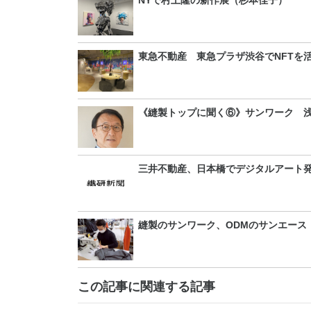
NYで村上隆の新作展（杉本佳子）
東急不動産 東急プラザ渋谷でNFTを
《縫製トップに聞く⑥》サンワーク 
三井不動産、日本橋でデジタルアート
縫製のサンワーク、ODMのサンエース
この記事に関連する記事