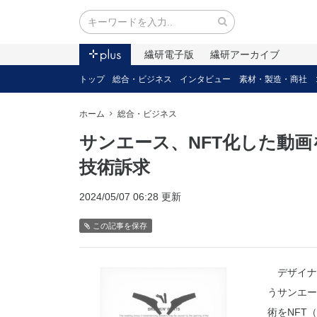
繊研電子版
繊研アーカイブ
トップ
総合・ビジネス
インタビュー
素材・製造・商社
ホーム
総合・ビジネス
サンエース、NFT化した動
技術訴求
2024/05/07 06:28 更新
この記事を保存
デザイナ
うサンエー
術をNFT